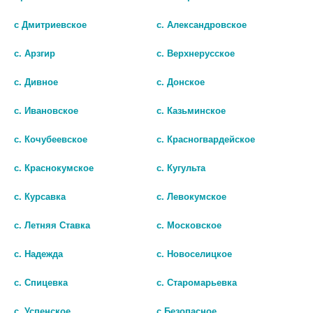
с Дмитриевское
с. Александровское
с. Арзгир
с. Верхнерусское
с. Дивное
с. Донское
с. Ивановское
с. Казьминское
с. Кочубеевское
с. Красногвардейское
РЕМЕБРОКС 0,03/5МЛ 100МЛ
БРОНХОРУС 30МГ. №20 ТАБ.
с. Краснокумское
с. Кугульта
ФЛАК СИРОП
/СИНТЕЗ/ 3651
с. Курсавка
с. Левокумское
нет в наличии
25
с. Летняя Ставка
с. Московское
В КОРЗИНУ
В КОРЗИНУ
с. Надежда
с. Новоселицкое
с. Спицевка
с. Старомарьевка
с. Успенское
с.Безопасное