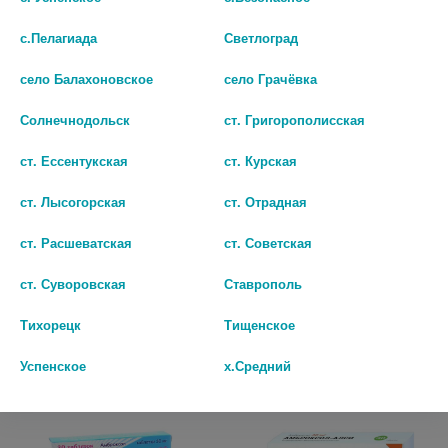
с.Пелагиада
Светлоград
село Балахоновское
село Грачёвка
Солнечнодольск
ст. Григорополисская
ст. Ессентукская
ст. Курская
ст. Лысогорская
ст. Отрадная
АМБРОКСОЛ 30МГ. №20 ТАБ.
АМБРОКСОЛ 30МГ. №20 ТАБ.
/ТАТХИМФАРМ/
/БОРИСОВСКИЙ/ 4210
ст. Расшеватская
ст. Советская
34
39
ст. Суворовская
Ставрополь
В КОРЗИНУ
В КОРЗИНУ
Тихорецк
Тищенское
Успенское
х.Средний