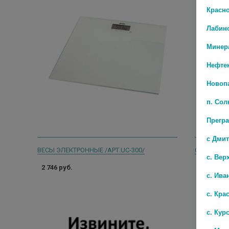
Красн
Лабин
Минер
Нефте
Новоп
п. Со
Прегр
с Дми
ВЕСЫ ЭЛЕКТРОННЫЕ /АРТ.UC-300/
ОМРОН ВЕС
с. Вер
2 746 руб.
2 302 руб
с. Ива
с. Кра
с. Кур