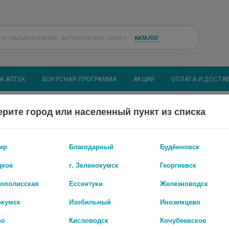
КАТАЛОГ
А АПТЕК
БОНУСНАЯ ПРОГРАММА
АКЦИИ
ОПЛАТА И ДОСТА
рите город или населенный пункт из списка
УДОВАНИЕ
ВЕСЫ
ир
Благодарный
Будённовск
цкое
г. Зеленокумск
Георгиевск
рополисская
Ессентуки
Железноводск
окумск
Изобильный
Иноземцево
во
Кисловодск
Кочубеевское