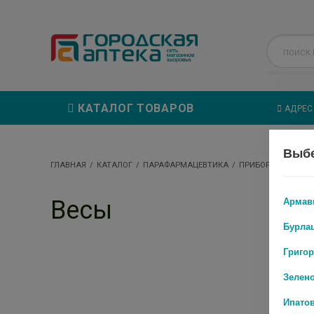
КАТАЛОГ ТОВАРОВ
АДРЕС
Выбе
ГЛАВНАЯ
КАТАЛОГ
ПАРАФАРМАЦЕВТИКА
ПРИБОРЫ И ОБОР
Армав
Весы
Бурла
Григо
Зелен
Ипато