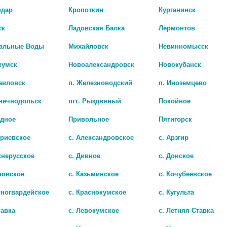
одар
Кропоткин
Курганинск
ск
Ладовская Балка
Лермонтов
альные Воды
Михайловск
Невинномысск
кумск
Новоалександровск
Новокубанск
авловск
п. Железноводский
п. Иноземцево
лнечнодольск
пгт. Рыздвяный
Покойное
адное
Привольное
Пятигорск
триевское
с. Александровское
с. Арзгир
Ы HN-289 ЧЕРН. [OMRON]
ОМРОН ВЕСЫ HN-289 [OMRON]
хнерусское
с. Дивное
с. Донское
.
2 367 руб.
новское
с. Казьминское
с. Кочубеевское
сногвардейское
с. Краснокумское
с. Кугульта
савка
с. Левокумское
с. Летняя Ставка