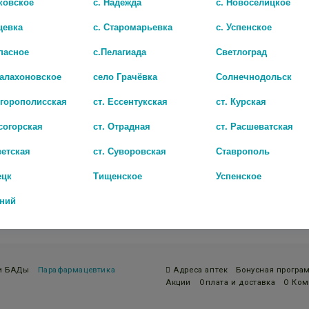
ковское
с. Надежда
с. Новоселицкое
цевка
с. Старомарьевка
с. Успенское
пасное
с.Пелагиада
Светлоград
Балахоновское
село Грачёвка
Солнечнодольск
игорополисская
ст. Ессентукская
ст. Курская
согорская
ст. Отрадная
ст. Расшеватская
ветская
ст. Суворовская
Ставрополь
ецк
Тищенское
Успенское
дний
 и БАДы
Парафармацевтика
Адреса аптек
Бонусная програ
Акции
Оплата и доставка
О Ком