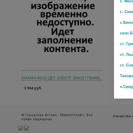
с. Мос
с. Спи
с.Безо
село 
ст. Гр
ст. Лы
ст. Со
Тихор
МАМАН ВЕСЫ ДЕТ. ЭЛЕКТР. SBBC217 [MAMAN]
х.Сре
3 964 руб.
© Городская аптека - Маркетплейс. Все
Лекарства
права защищены