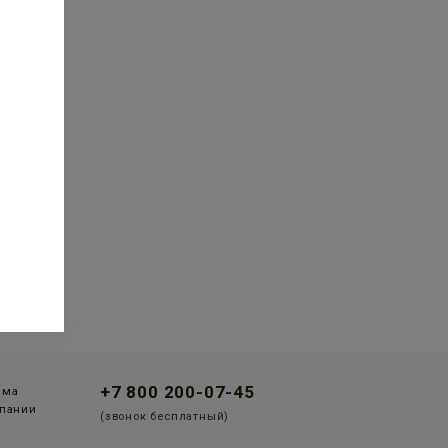
+7 800 200-07-45
мма
пании
(звонок бесплатный)