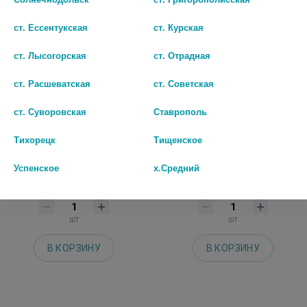
ст. Ессентукская
ст. Курская
ст. Лысогорская
ст. Отрадная
ст. Расшеватская
ст. Советская
ст. Суворовская
Ставрополь
БИОДЕРМА ГИДРАБИО ЛЕГКИЙ
БИОДЕРМА ГИДРАБИО
Тихорецк
Тищенское
УВЛАЖНЯЮЩИЙ КРЕМ Д/
ОЧИЩАЮЩИЙ
НОРМАЛЬНОЙ И КОМБ.КОЖИ 40
УВЛАЖНЯЮЩИЙ ГЕЛЬ 400 МЛ
МЛ 28370С [BIODERMA]
BIODERMA 28384
Успенское
х.Средний
3 119 руб.
2 254 руб.
шт
шт
В КОРЗИНУ
В КОРЗИНУ