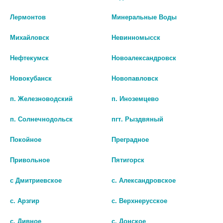
Лермонтов
Минеральные Воды
Михайловск
Невинномысск
АВЕН КСЕРАКАЛМ А.Д.
СПАСАТЕЛЬНЫЙ КРУГ
Нефтекумск
Новоалександровск
БАЛЬЗАМ ЛИПИДО-ВОСПОЛН.
ГИАЛУРОНОВАЯ КИСЛОТА 3%
Д/СУХ. АТОП.КОЖИ 200МЛ.
40Г.
Новокубанск
Новопавловск
[AVENE]
308 руб.
п. Железноводский
п. Иноземцево
1 858 руб.
шт
п. Солнечнодольск
пгт. Рыздвяный
шт
В КОРЗИНУ
Покойное
Преградное
В КОРЗИНУ
Привольное
Пятигорск
с Дмитриевское
с. Александровское
с. Арзгир
с. Верхнерусское
с. Дивное
с. Донское