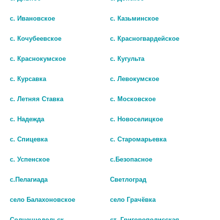
с. Ивановское
с. Казьминское
с. Кочубеевское
с. Красногвардейское
с. Краснокумское
с. Кугульта
ВИШИ МИНЕРАЛ 89 ГЕЛЬ-
ШЕРИ СЫВОРОТКА ГИАЛУРОН.К-
с. Курсавка
с. Левокумское
СЫВОРОТКА Д/КОЖИ
ТА УВЛАЖН.+ЛИФТИНГ 2Г. №4
ПОДВЕРЖ. АГРЕСИИ 50МЛ.
[SHARY]
с. Летняя Ставка
с. Московское
[VICHY]
106 руб.
3 230 руб.
с. Надежда
с. Новоселицкое
шт
с. Спицевка
с. Старомарьевка
шт
В КОРЗИНУ
с. Успенское
с.Безопасное
В КОРЗИНУ
с.Пелагиада
Светлоград
село Балахоновское
село Грачёвка
Солнечнодольск
ст. Григорополисская