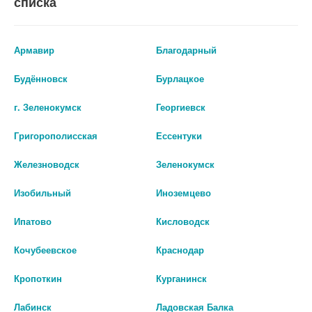
списка
Армавир
Благодарный
АВЕН КСЕРАКАЛМ А.Д. КРЕМ
АВЕН КСЕРАКАЛМ А.Д. КРЕМ
Будённовск
Бурлацкое
200МЛ
ЛИПИДО-ВОСПОЛНЯЮЩИЙ
400МЛ. [AVENE]
0 руб.
г. Зеленокумск
Георгиевск
2 362 руб.
Григорополисская
Ессентуки
шт
шт
Железноводск
Зеленокумск
В КОРЗИНУ
В КОРЗИНУ
Изобильный
Иноземцево
Ипатово
Кисловодск
Кочубеевское
Краснодар
Кропоткин
Курганинск
Лабинск
Ладовская Балка