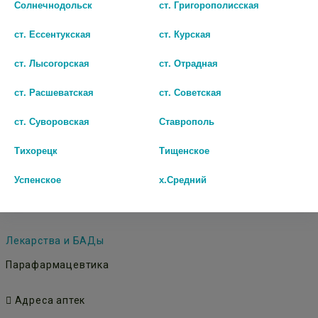
Солнечнодольск
ст. Григорополисская
шт
ст. Ессентукская
ст. Курская
В КОРЗИНУ
ст. Лысогорская
ст. Отрадная
ст. Расшеватская
ст. Советская
ст. Суворовская
Ставрополь
Тихорецк
Тищенское
© Городская аптека - Маркетплейс. Все права защищены
Успенское
х.Средний
Лекарства и БАДы
Парафармацевтика
Адреса аптек