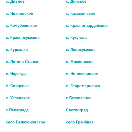
с. Дивное
с. Донское
В КОРЗИНУ
В КОРЗИНУ
с. Ивановское
с. Казьминское
с. Кочубеевское
с. Красногвардейское
с. Краснокумское
с. Кугульта
с. Курсавка
с. Левокумское
с. Летняя Ставка
с. Московское
с. Надежда
с. Новоселицкое
с. Спицевка
с. Старомарьевка
с. Успенское
с.Безопасное
FARRES МАТИРУЮЩИЕ
САЛФЕТКИ С МАГНИТОМ
с.Пелагиада
Светлоград
ПЫЛЬНАЯ РОЗА XYZ-001 12
село Балахоновское
село Грачёвка
143 руб.