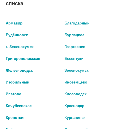
списка
Армавир
Благодарный
Будённовск
Бурлацкое
г. Зеленокумск
Георгиевск
Григорополисская
Ессентуки
Железноводск
Зеленокумск
Изобильный
Иноземцево
Ипатово
Кисловодск
FARRES МАТИРУЮЩИЕ
FARRES МАТИРУЮЩИЕ
САЛФЕТКИ XYZ-003 28,5Г
САЛФЕТКИ XYZ-004 28,5Г
Кочубеевское
Краснодар
44 руб.
44 руб.
Кропоткин
Курганинск
шт
шт