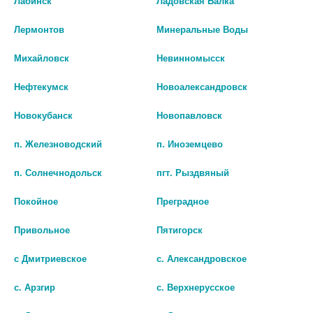
Лабинск
Ладовская Балка
В КОРЗИНУ
В КОРЗИНУ
Лермонтов
Минеральные Воды
Михайловск
Невинномысск
Нефтекумск
Новоалександровск
Новокубанск
Новопавловск
п. Железноводский
п. Иноземцево
п. Солнечнодольск
пгт. Рыздвяный
Покойное
Преградное
Привольное
Пятигорск
FARRES МАТИРУЮЩИЕ
MARABU BAMBOO САЛФЕТКИ
САЛФЕТКИ С МАГНИТОМ
БУМАЖНЫЕ 3-Х СЛОЙНЫЕ
ТЕМНАЯ НОЧЬ XYZ-002
МЯГКАЯ УПАКОВКА FT142 (130)
с Дмитриевское
с. Александровское
143 руб.
79 руб.
с. Арзгир
с. Верхнерусское
шт
шт