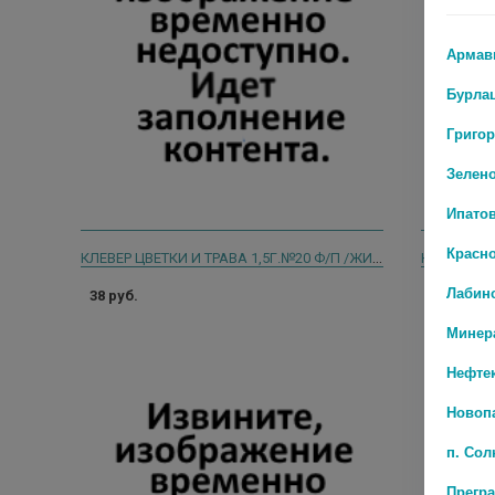
Армав
Бурла
Григо
Зелен
Ипато
Красн
КЛЕВЕР ЦВЕТКИ И ТРАВА 1,5Г.№20 Ф/П /ЖИВОЙ ИСТОЧНИК ХЕРБЕС/
Лабин
38 руб.
36 руб.
Минер
Нефте
Новоп
п. Со
Прегр