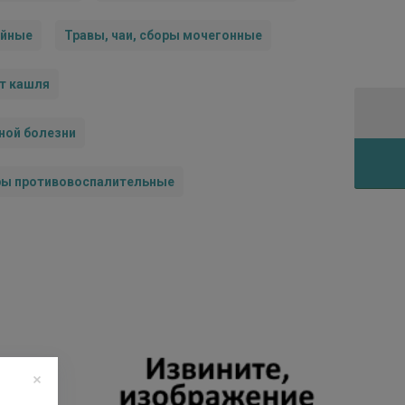
ийные
Травы, чаи, сборы мочегонные
от кашля
ной болезни
оры противовоспалительные