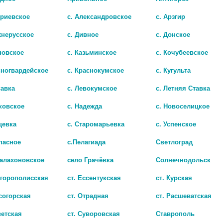
триевское
с. Александровское
с. Арзгир
хнерусское
с. Дивное
с. Донское
новское
с. Казьминское
с. Кочубеевское
сногвардейское
с. Краснокумское
с. Кугульта
савка
с. Левокумское
с. Летняя Ставка
ФИТОЧАЙ ЩЕДРОСТЬ ПРИРОДЫ ОЧИЩАЮЩИЙ 2Г №20 Ф/ПАК.
ковское
с. Надежда
с. Новоселицкое
132 руб.
цевка
с. Старомарьевка
с. Успенское
пасное
с.Пелагиада
Светлоград
Балахоновское
село Грачёвка
Солнечнодольск
игорополисская
ст. Ессентукская
ст. Курская
согорская
ст. Отрадная
ст. Расшеватская
ветская
ст. Суворовская
Ставрополь