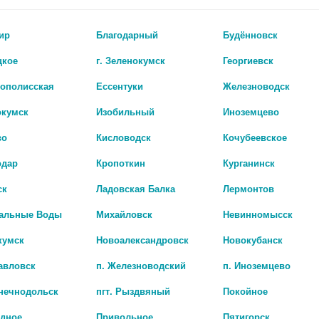
ир
Благодарный
Будённовск
цкое
г. Зеленокумск
Георгиевск
рополисская
Ессентуки
Железноводск
окумск
Изобильный
Иноземцево
во
Кисловодск
Кочубеевское
одар
Кропоткин
Курганинск
КЛЕВЕР ЛУГОВОЙ 50Г. ТРАВА /ЖИВОЙ ИСТОЧНИК ХЕРБЕС/
ск
Ладовская Балка
Лермонтов
0 руб.
альные Воды
Михайловск
Невинномысск
кумск
Новоалександровск
Новокубанск
авловск
п. Железноводский
п. Иноземцево
лнечнодольск
пгт. Рыздвяный
Покойное
адное
Привольное
Пятигорск