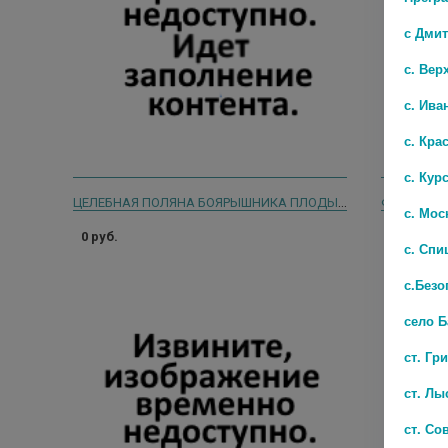
с Дми
с. Вер
с. Ива
с. Кра
с. Кур
ЦЕЛЕБНАЯ ПОЛЯНА БОЯРЫШНИКА ПЛОДЫ 100Г.
с. Мос
0 руб.
0 руб.
с. Спи
с.Безо
село 
ст. Гр
ст. Лы
ст. Со