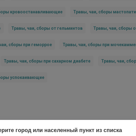
сборы кровоостанавливающие
Травы, чаи, сборы мастопат
е
Травы, чаи, сборы от гельминтов
Травы, чаи, сборы 
чаи, сборы при геморрое
Травы, чаи, сборы при мочекамме
Травы, чаи, сборы при сахарном диабете
Травы, чаи, сб
сборы успокаивающие
рите город или населенный пункт из списка