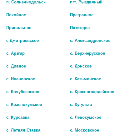
п. Солнечнодольск
пгт. Рыздвяный
В КОРЗИНУ
В КОРЗИНУ
Покойное
Преградное
Привольное
Пятигорск
с Дмитриевское
с. Александровское
с. Арзгир
с. Верхнерусское
с. Дивное
с. Донское
с. Ивановское
с. Казьминское
с. Кочубеевское
с. Красногвардейское
РОВАМИЦИН 1,5МЛН.МЕ №16
РОВАМИЦИН 3МЛН.МЕ №10
с. Краснокумское
с. Кугульта
ТАБ. 0843
ТАБ. 0492
с. Курсавка
с. Левокумское
1 276 руб.
1 909 руб.
с. Летняя Ставка
с. Московское
шт
шт