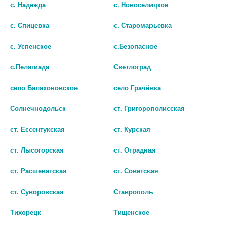
с. Надежда
с. Новоселицкое
В КОРЗИНУ
В КОРЗИНУ
с. Спицевка
с. Старомарьевка
с. Успенское
с.Безопасное
с.Пелагиада
Светлоград
село Балахоновское
село Грачёвка
© Городская аптека - Маркетплейс. Все права защищены
Солнечнодольск
ст. Григорополисская
ст. Ессентукская
ст. Курская
ст. Лысогорская
ст. Отрадная
Лекарства и БАДы
ст. Расшеватская
ст. Советская
Парафармацевтика
ст. Суворовская
Ставрополь
Адреса аптек
Тихорецк
Тищенское
Бонусная программа