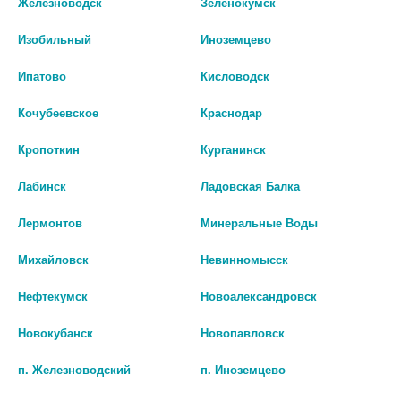
Железноводск
Зеленокумск
Изобильный
Иноземцево
Ипатово
Кисловодск
Кочубеевское
Краснодар
Кропоткин
Курганинск
Лабинск
Ладовская Балка
Лермонтов
Минеральные Воды
Михайловск
Невинномысск
Нефтекумск
Новоалександровск
СПИРАМИЦИН 3МЛН МЕ N10
СПИРАМИЦИН 3МЛН МЕ N10
ТАБЛ П/ПЛЕН/ОБОЛОЧ 9713
ТАБЛ П/ПЛЕН/ОБОЛОЧ
Новокубанск
Новопавловск
0 руб.
1 547 руб.
п. Железноводский
п. Иноземцево
шт
шт