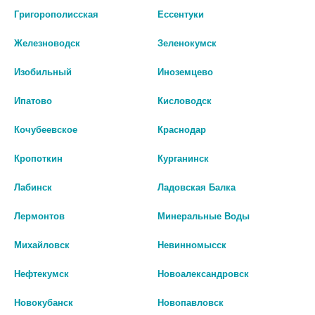
шт
Григорополисская
Ессентуки
В КОРЗИНУ
В КОРЗИНУ
Железноводск
Зеленокумск
Изобильный
Иноземцево
Ипатово
Кисловодск
Кочубеевское
Краснодар
Кропоткин
Курганинск
Лабинск
Ладовская Балка
Лермонтов
Минеральные Воды
Михайловск
Невинномысск
ВЕНАПРОКТ 250МГ №10 СУПП.
НАТАЛЬСИД 250МГ №10
РЕКТ. /АЛИУМ/ 2479
СУПП.РЕКТ. /НИЖФАРМ/ 0324
Нефтекумск
Новоалександровск
781 руб.
721 руб.
Новокубанск
Новопавловск