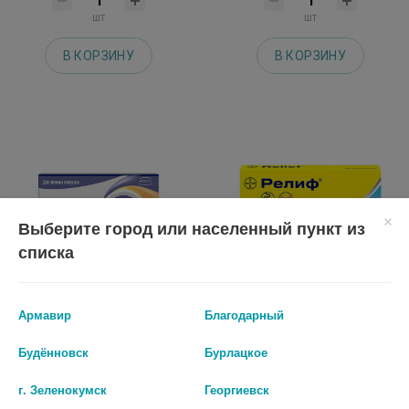
шт
шт
В КОРЗИНУ
В КОРЗИНУ
Выберите город или населенный пункт из
списка
Армавир
Благодарный
ГЕПАТРОМБИН Г №10 СУПП.
РЕЛИФ 5МГ. №10 СУПП. РЕКТ.
Будённовск
Бурлацкое
РЕКТ. 0795
889 руб.
657 руб.
г. Зеленокумск
Георгиевск
шт