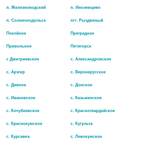
шт
шт
п. Железноводский
п. Иноземцево
В КОРЗИНУ
В КОРЗИНУ
п. Солнечнодольск
пгт. Рыздвяный
Покойное
Преградное
Привольное
Пятигорск
с Дмитриевское
с. Александровское
с. Арзгир
с. Верхнерусское
с. Дивное
с. Донское
с. Ивановское
с. Казьминское
с. Кочубеевское
с. Красногвардейское
ВЕНАПРОКТ 250МГ №10 СУПП.
ГЕМОРРЕКС СУПП. РЕКТ. 250МГ
РЕКТ. /АЛИУМ/
№10
с. Краснокумское
с. Кугульта
677 руб.
607 руб.
с. Курсавка
с. Левокумское