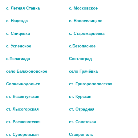
шт
шт
с. Летняя Ставка
с. Московское
В КОРЗИНУ
В КОРЗИНУ
с. Надежда
с. Новоселицкое
с. Спицевка
с. Старомарьевка
с. Успенское
с.Безопасное
с.Пелагиада
Светлоград
село Балахоновское
село Грачёвка
Солнечнодольск
ст. Григорополисская
ст. Ессентукская
ст. Курская
ст. Лысогорская
ст. Отрадная
КАЛЕНДУЛА ДН №6 СУПП.РЕКТ.
АНУЗОЛ №10 СУПП. /
БИОСИНТЕЗ/ 0761
452 руб.
ст. Расшеватская
ст. Советская
179 руб.
ст. Суворовская
Ставрополь
шт