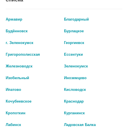
Армавир
Благодарный
Будённовск
Бурлацкое
г. Зеленокумск
Георгиевск
СЕМВЕЛИКА Р-Р П/К ВВЕД
ВИЛДАРИЛ 50МГ №28 ТАБ.
Григорополисская
Ессентуки
0,25/0,5/1 МГ/ДОЗА ШПРИЦ-
709 руб.
РУЧКА 3 МЛ №1 1405
Железноводск
Зеленокумск
0 руб.
шт
Изобильный
Иноземцево
шт
В КОРЗИНУ
Ипатово
Кисловодск
В КОРЗИНУ
Кочубеевское
Краснодар
Кропоткин
Курганинск
Лабинск
Ладовская Балка