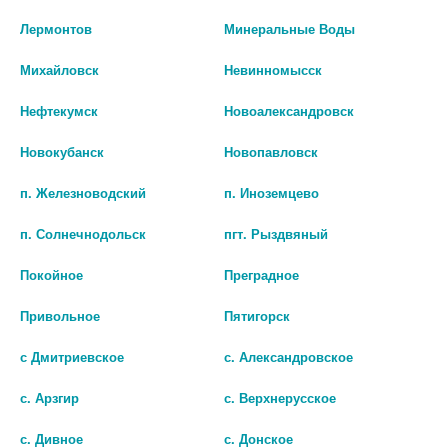
Лермонтов
Минеральные Воды
Михайловск
Невинномысск
Нефтекумск
Новоалександровск
Новокубанск
Новопавловск
п. Железноводский
п. Иноземцево
МЕТФОРМИН-КАНОН 500МГ.
ИНСУДАЙВ СЛИМ 0,0024/ДОЗА
№60 ТАБ. П/О ПЛЕН /
3МЛ N1 ШПРИЦ-РУЧКА Р-Р П/К
п. Солнечнодольск
пгт. Рыздвяный
КАНОНФАРМА/
+ИГЛА N4
105 руб.
0 руб.
Покойное
Преградное
Привольное
Пятигорск
шт
шт
с Дмитриевское
с. Александровское
В КОРЗИНУ
В КОРЗИНУ
с. Арзгир
с. Верхнерусское
с. Дивное
с. Донское