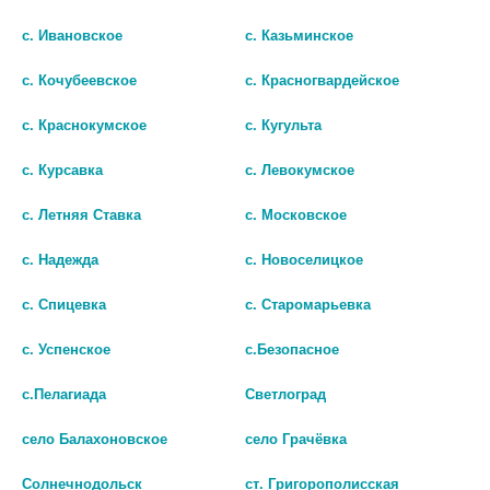
с. Ивановское
с. Казьминское
с. Кочубеевское
с. Красногвардейское
с. Краснокумское
с. Кугульта
с. Курсавка
с. Левокумское
с. Летняя Ставка
с. Московское
ВИПДОМЕТ 12,5МГ.+ 500МГ.
МЕТФОРМИН 500МГ. №60 ТАБ. /
№56 ТАБ. П.П.О. 2356
РАФАРМА/ 5944
с. Надежда
с. Новоселицкое
2 500 руб.
126 руб.
с. Спицевка
с. Старомарьевка
шт
шт
с. Успенское
с.Безопасное
В КОРЗИНУ
В КОРЗИНУ
с.Пелагиада
Светлоград
село Балахоновское
село Грачёвка
Солнечнодольск
ст. Григорополисская