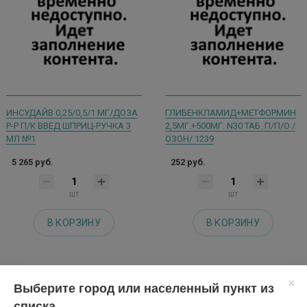
ИНСУДАЙВ 0,25/0,5/1 МГ/ДОЗА
ГЛИБЕНКЛАМИД+МЕТФОРМИН
Р-Р П/К ВВЕД ШПРИЦ-РУЧКА 3
2,5МГ.+500МГ. N30 ТАБ. П/П/О /
МЛ №1
ОЗОН/ 1239
5 265 руб.
252 руб.
шт
шт
В КОРЗИНУ
В КОРЗИНУ
Выберите город или населенный пункт из
списка