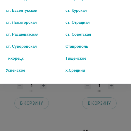
ст. Ессентукская
ст. Курская
ст. Лысогорская
ст. Отрадная
ст. Расшеватская
ст. Советская
ст. Суворовская
Ставрополь
Тихорецк
Тищенское
МЕТФОРМИН 1000МГ. №60 ТАБ.
РОСИНСУЛИН Р 100МЕ/МЛ. 3МЛ.
/АВЕКСИМА/
№5 КАРТР. Р-Р Д/ИН. 5786
Успенское
х.Средний
184 руб.
0 руб.
шт
шт
В КОРЗИНУ
В КОРЗИНУ