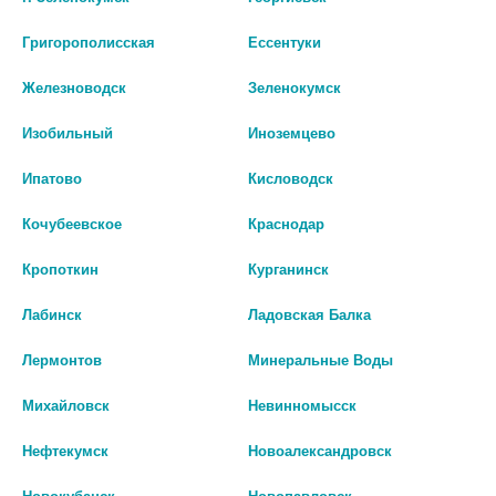
322 руб.
328 руб.
Григорополисская
Ессентуки
шт
шт
Железноводск
Зеленокумск
В КОРЗИНУ
В КОРЗИНУ
Изобильный
Иноземцево
Ипатово
Кисловодск
Кочубеевское
Краснодар
Кропоткин
Курганинск
Лабинск
Ладовская Балка
Лермонтов
Минеральные Воды
Михайловск
Невинномысск
Нефтекумск
Новоалександровск
МЕТОКЛОПРАМИД 0,5% 5МГ/
МЕТОКЛОПРАМИД-ВЕЛФАРМ
МЛ. 2МЛ. №10 Р-Р Д/В/В, В/М
0,5% 5МГ/МЛ. 2МЛ. №10 Р-Р Д/В/
Новокубанск
Новопавловск