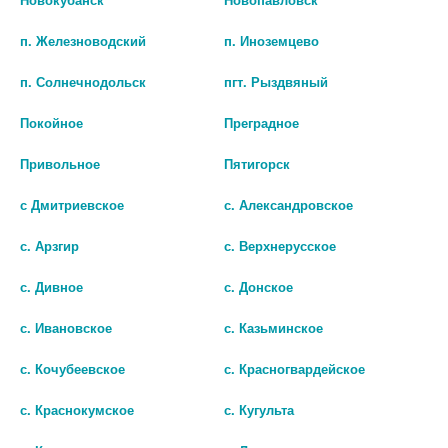
АМП. /МОСКОВСКИЙ
В, В/М АМП. 2994
ЭНДОКРИННЫЙ/
п. Железноводский
п. Иноземцево
142 руб.
129 руб.
п. Солнечнодольск
пгт. Рыздвяный
шт
шт
Покойное
Преградное
В КОРЗИНУ
В КОРЗИНУ
Привольное
Пятигорск
с Дмитриевское
с. Александровское
с. Арзгир
с. Верхнерусское
с. Дивное
с. Донское
с. Ивановское
с. Казьминское
с. Кочубеевское
с. Красногвардейское
с. Краснокумское
с. Кугульта