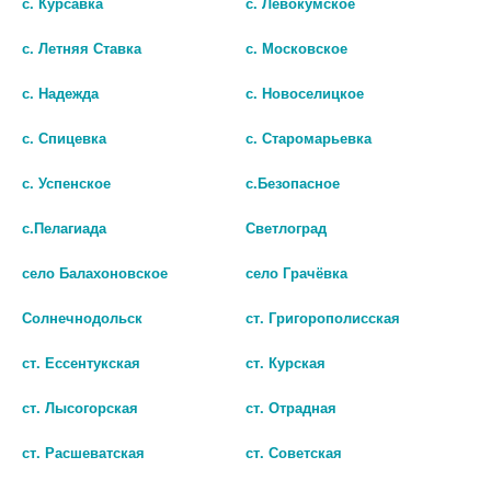
с. Курсавка
с. Левокумское
ОНДАНСЕТРОН 2МГ/МЛ. 4МЛ.
ОНДАНСЕТРОН 2МГ/МЛ. 2МЛ.
№5 АМП. /ЭЛЛАРА/ 4378
№5 АМП. /СОТЕКС/ 2685
с. Летняя Ставка
с. Московское
249 руб.
178 руб.
с. Надежда
с. Новоселицкое
шт
шт
с. Спицевка
с. Старомарьевка
В КОРЗИНУ
В КОРЗИНУ
с. Успенское
с.Безопасное
с.Пелагиада
Светлоград
село Балахоновское
село Грачёвка
Солнечнодольск
ст. Григорополисская
ст. Ессентукская
ст. Курская
ст. Лысогорская
ст. Отрадная
ст. Расшеватская
ст. Советская