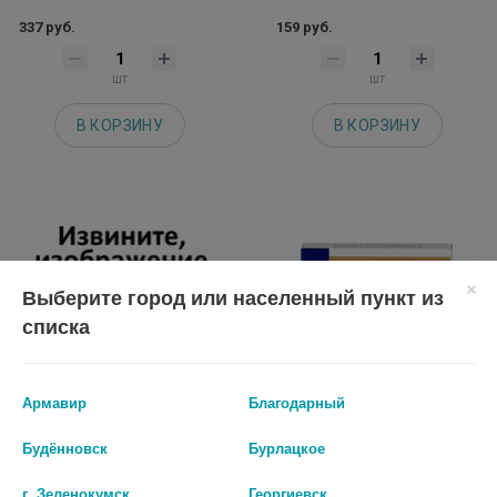
337 руб.
159 руб.
шт
шт
В КОРЗИНУ
В КОРЗИНУ
Выберите город или населенный пункт из
списка
Армавир
Благодарный
Будённовск
Бурлацкое
ЛАТРАН 0,2% 4МЛ. №5 Р-Р Д/В/
ОНДАНСЕТРОН 2МГ/МЛ. 4МЛ.
В,В/М АМП. 9145
№5 АМП.
г. Зеленокумск
Георгиевск