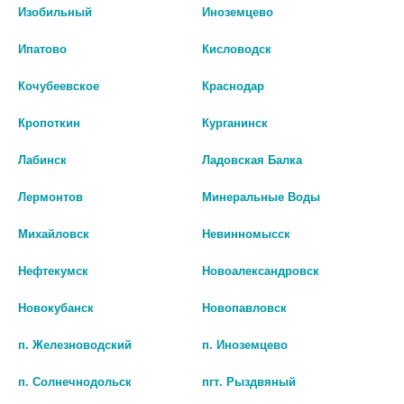
В КОРЗИНУ
В КОРЗИНУ
Изобильный
Иноземцево
Ипатово
Кисловодск
Кочубеевское
Краснодар
Кропоткин
Курганинск
Лабинск
Ладовская Балка
Лермонтов
Минеральные Воды
Михайловск
Невинномысск
Нефтекумск
Новоалександровск
КОСТРОЛ №30 КАПС.
ЭСТРОВЭЛ 500/520МГ. №30 ТАБ.
(КАПС.)
Новокубанск
Новопавловск
543 руб.
983 руб.
п. Железноводский
п. Иноземцево
шт
шт
п. Солнечнодольск
пгт. Рыздвяный
В КОРЗИНУ