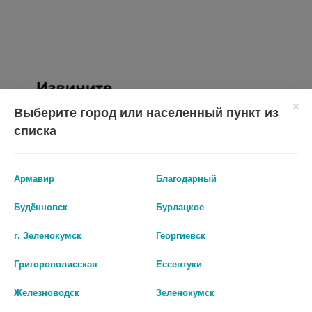
Выберите город или населенный пункт из
списка
Армавир
Благодарный
Будённовск
Бурлацкое
ДИФЕРТОН N60 КАПС ПО 835МГ
ДИФЕРТОН 1,43Г. №60 ТАБ. П/О
г. Зеленокумск
Георгиевск
2 029 руб.
1 997 руб.
Григорополисская
Ессентуки
шт
шт
Железноводск
Зеленокумск