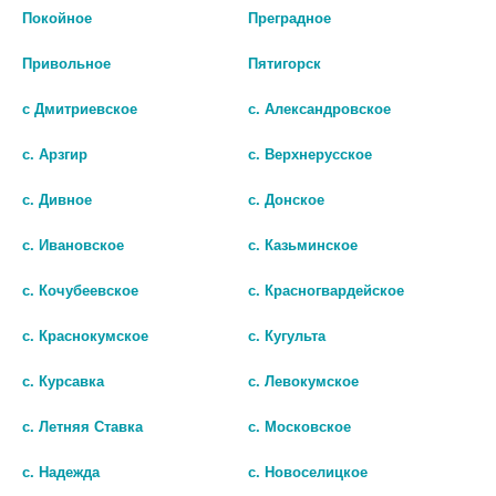
В КОРЗИНУ
Покойное
Преградное
Привольное
Пятигорск
с Дмитриевское
с. Александровское
с. Арзгир
с. Верхнерусское
с. Дивное
с. Донское
с. Ивановское
с. Казьминское
с. Кочубеевское
с. Красногвардейское
с. Краснокумское
с. Кугульта
ЛАВЕРОН Д/ЖЕНЩИН №3 ТАБ.
ЛАВЕРОН Д/ЖЕНЩИН №1 ТАБ.
с. Курсавка
с. Левокумское
1 036 руб.
408 руб.
с. Летняя Ставка
с. Московское
шт
шт
с. Надежда
с. Новоселицкое
В КОРЗИНУ
В КОРЗИНУ