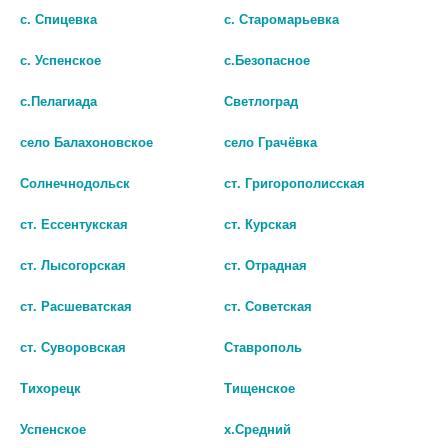
с. Спицевка
с. Старомарьевка
с. Успенское
с.Безопасное
с.Пелагиада
Светлоград
село Балахоновское
село Грачёвка
Солнечнодольск
ст. Григорополисская
ст. Ессентукская
ст. Курская
ст. Лысогорская
ст. Отрадная
ЛАВЕРОН Д/ЖЕНЩИН №30 ТАБ.
ст. Расшеватская
ст. Советская
765 руб.
ст. Суворовская
Ставрополь
шт
Тихорецк
Тищенское
В КОРЗИНУ
Успенское
х.Средний