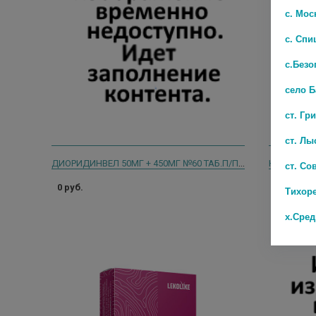
с. Мос
с. Спи
с.Безо
село 
ст. Гр
ст. Лы
ДИОРИДИНВЕЛ 50МГ + 450МГ №60 ТАБ.П/П/ОБ.
ст. Со
0 руб.
989 руб.
Тихор
х.Сре