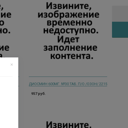
ДИОСМИН-Н 50МГ+450МГ №60 ТАБ. П/ПЛЕН/ОБ
ДИОСМИН 600МГ. №30 ТАБ. П/О /ОЗОН/ 2215
957 руб.