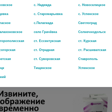
ковское
с. Надежда
с. Новоселицкое
цевка
с. Старомарьевка
с. Успенское
пасное
с.Пелагиада
Светлоград
Балахоновское
село Грачёвка
Солнечнодольск
игорополисская
ст. Ессентукская
ст. Курская
согорская
ст. Отрадная
ст. Расшеватская
КОНСУМЕД ДУОДИВЕН ТАБЛ П/О 500МГ №30 (CONSUMED)
ветская
ст. Суворовская
Ставрополь
1 799 руб.
ецк
Тищенское
Успенское
дний