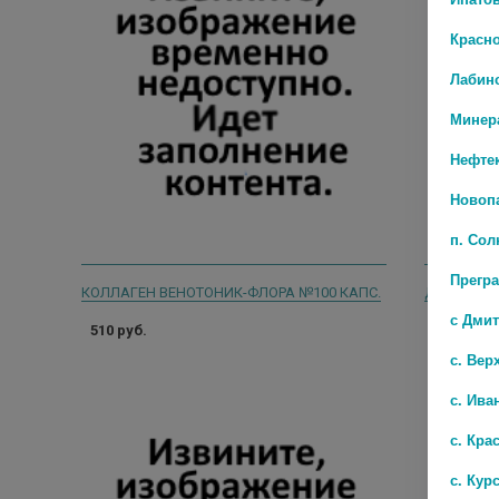
Красн
Лабин
Минер
Нефте
Новоп
п. Со
Прегр
КОЛЛАГЕН ВЕНОТОНИК-ФЛОРА №100 КАПС.
с Дми
510 руб.
0 руб.
с. Вер
с. Ива
с. Кра
с. Кур