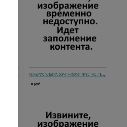
ЦИКЛО 3 ФОРТ 100МГ.+ 150МГ.+150МГ. №60 КАПС.
РЕМЕРУС УЛЬТРА 50МГ+450МГ №30 ТАБ. П/П/ОБ. 0650
0 руб.