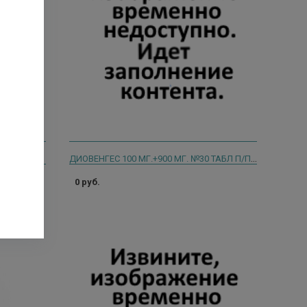
КОНСУМЕД ДУОДИВЕН ТАБЛ П/О 500МГ №60 (CONSUMED)
ДИОВЕНГЕС 100 МГ.+900 МГ. №30 ТАБЛ П/П/О/ФАРМВИЛАР/
0 руб.