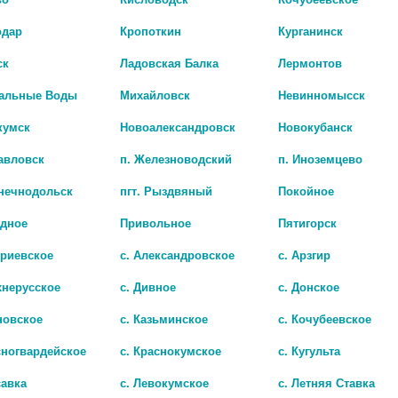
одар
Кропоткин
Курганинск
ск
Ладовская Балка
Лермонтов
альные Воды
Михайловск
Невинномысск
кумск
Новоалександровск
Новокубанск
авловск
п. Железноводский
п. Иноземцево
лнечнодольск
пгт. Рыздвяный
Покойное
адное
Привольное
Пятигорск
ДИОВЕНГЕС 50МГ.+450МГ. №60 ТАБ. П/П/О /ФАРМВИЛАР/
триевское
с. Александровское
с. Арзгир
0 руб.
хнерусское
с. Дивное
с. Донское
новское
с. Казьминское
с. Кочубеевское
сногвардейское
с. Краснокумское
с. Кугульта
савка
с. Левокумское
с. Летняя Ставка