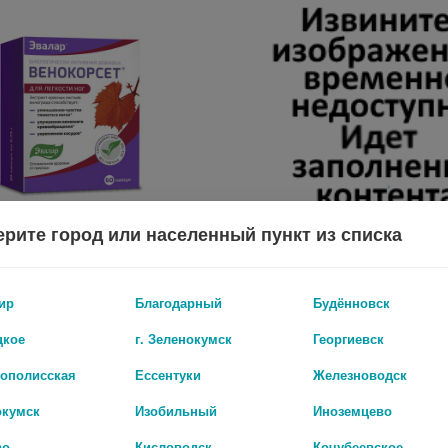
рите город или населенный пункт из списка
Т 250МГ. №60 КАПС. /ЭВАЛАР/
ир
Благодарный
Будённовск
.
761 руб.
цкое
г. Зеленокумск
Георгиевск
рополисская
Ессентуки
Железноводск
окумск
Изобильный
Иноземцево
во
Кисловодск
Кочубеевское