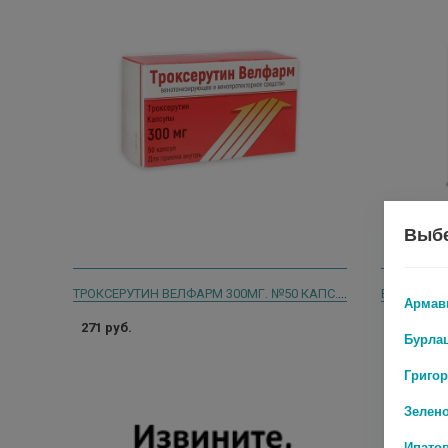
Выбе
ТРОКСЕРУТИН ВЕЛФАРМ 300МГ. №50 КАПС. 2057
ВЕНОКОРСЕ
Армав
271 руб.
1 524 руб
Бурла
Григо
Зелен
Ипато