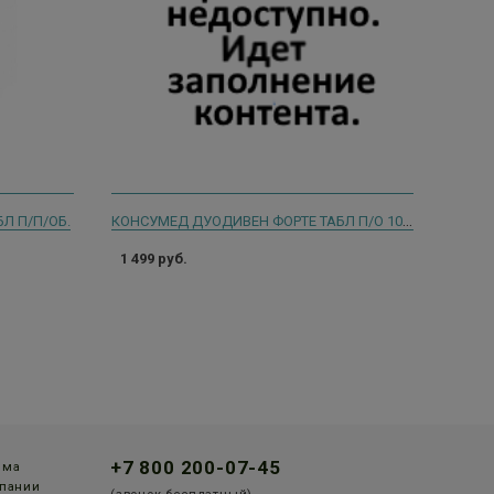
КОНСУМЕД ДУОДИВЕН ФОРТЕ ТАБЛ П/О 1000МГ №30(CONSUMED)
Л П/П/ОБ.
1 499 руб.
+7 800 200-07-45
мма
пании