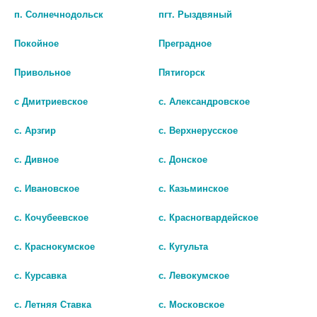
п. Солнечнодольск
пгт. Рыздвяный
Покойное
Преградное
Привольное
Пятигорск
МОЯ ПРЕЛЕСТЬ ДЕТСКИЙ
МОЯ ПРЕЛЕСТЬ ДЕТСКИЙ
ШАМПУНЬ-КОНДИЦИОНЕР
СПРЕЙ-КОНДИЦИОНЕР ДЛЯ
с Дмитриевское
с. Александровское
«ВОЗДУШНЫЕ ОБЛАКА» 250 МЛ
ВОЛОС 140 МЛ, (КАК БОЛЬШАЯ)
166 руб.
212 руб.
с. Арзгир
с. Верхнерусское
с. Дивное
с. Донское
шт
шт
с. Ивановское
с. Казьминское
В КОРЗИНУ
В КОРЗИНУ
с. Кочубеевское
с. Красногвардейское
с. Краснокумское
с. Кугульта
с. Курсавка
с. Левокумское
с. Летняя Ставка
с. Московское