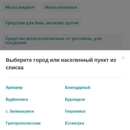
Мыло жидкое
Мыло кусковое
Средства для бани, мочалки, щетки
Средства антицеллюлитные, от растяжек, для
похудения
Выберите город или населенный пункт из
Средства по уходу за телом
списка
Армавир
Благодарный
Будённовск
Бурлацкое
г. Зеленокумск
Георгиевск
Григорополисская
Ессентуки