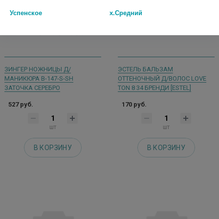
Успенское
х.Средний
ЗИНГЕР НОЖНИЦЫ Д/
ЭСТЕЛЬ БАЛЬЗАМ
МАНИКЮРА B-147-S-SH
ОТТЕНОЧНЫЙ Д/ВОЛОС LOVE
ЗАТОЧКА СЕРЕБРО
TON 8 34 БРЕНДИ [ESTEL]
527 руб.
170 руб.
шт
шт
В КОРЗИНУ
В КОРЗИНУ