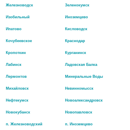
Железноводск
Зеленокумск
Изобильный
Иноземцево
*ЛОНГА ВИТА ЗУБНАЯ ЩЕТКА
ЭЛЬСЕВ ЛАВ ТОН БАЛЬЗАМ
Ипатово
Кисловодск
ДЕТСКАЯ 902 PAW PATROL ОТ 3-
ОТТЕНОЧ. Д/ВОЛОС ТОН 9/61
Х ЛЕТ 131982
ПОЛЯРНЫЙ 150МЛ. [ELSEVE]
Кочубеевское
Краснодар
128 руб.
170 руб.
Кропоткин
Курганинск
шт
шт
Лабинск
Ладовская Балка
В КОРЗИНУ
В КОРЗИНУ
Лермонтов
Минеральные Воды
Михайловск
Невинномысск
Нефтекумск
Новоалександровск
Новокубанск
Новопавловск
п. Железноводский
п. Иноземцево