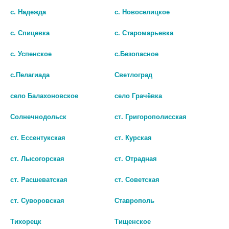
с. Надежда
с. Новоселицкое
с. Спицевка
с. Старомарьевка
с. Успенское
с.Безопасное
ЭСТЕЛЬ ШАМПУНЬ
ЭСТЕЛЬ БАЛЬЗАМ
с.Пелагиада
Светлоград
ОТТЕНОЧНЫЙ Д/ВОЛОС LOVE
ОТТЕНОЧНЫЙ Д/ВОЛОС LOVE
TON ПЛАТИНОВЫЙ 150МЛ
TON 6 74 ТЕМН КАШТАН [ESTEL]
село Балахоновское
село Грачёвка
170 руб.
170 руб.
Солнечнодольск
ст. Григорополисская
шт
шт
ст. Ессентукская
ст. Курская
В КОРЗИНУ
В КОРЗИНУ
ст. Лысогорская
ст. Отрадная
ст. Расшеватская
ст. Советская
ст. Суворовская
Ставрополь
Тихорецк
Тищенское