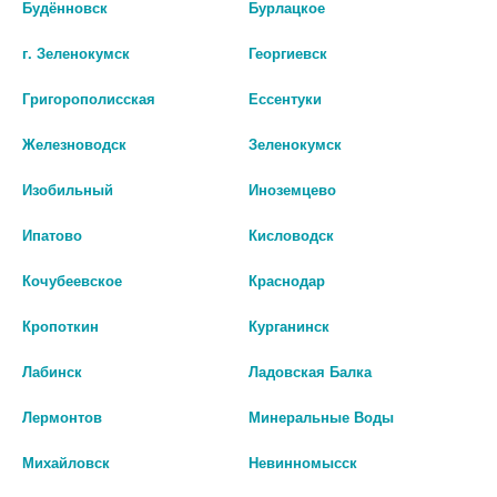
Будённовск
Бурлацкое
г. Зеленокумск
Георгиевск
Григорополисская
Ессентуки
Железноводск
Зеленокумск
КОНСУМЕД ПАНТЕНОЛ
Изобильный
Иноземцево
СПРЕЙ Д/ВСЕЙ СЕМЬИ 5%
130Г. (CONSUMED)
Ипатово
Кисловодск
489
Кочубеевское
Краснодар
В КОРЗИНУ
Кропоткин
Курганинск
Лабинск
Ладовская Балка
Лермонтов
Минеральные Воды
Спеццена
Михайловск
Невинномысск
ВСЕ ТОВАРЫ