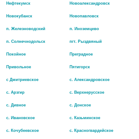
Спеццена
Спеццена
Нефтекумск
Новоалександровск
Новокубанск
Новопавловск
п. Железноводский
п. Иноземцево
п. Солнечнодольск
пгт. Рыздвяный
Покойное
Преградное
ЗИРТЕК 10МГ/МЛ. 20МЛ.
АФОБАЗОЛ 10МГ. №60 ТАБ.
КАПЛИ Д/ПРИЕМА ВНУТРЬ
0144
Привольное
Пятигорск
ФЛ.
545
681.25 руб.
с Дмитриевское
с. Александровское
200
Скидка %
20
235.29 руб.
Скидка %
15
с. Арзгир
с. Верхнерусское
В КОРЗИНУ
с. Дивное
с. Донское
В КОРЗИНУ
с. Ивановское
с. Казьминское
Спеццена
с. Кочубеевское
с. Красногвардейское