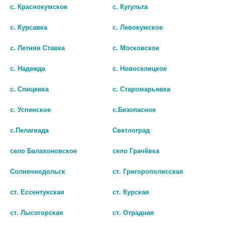
с. Краснокумское
с. Кугульта
с. Курсавка
с. Левокумское
с. Летняя Ставка
с. Московское
МЕЗИМ-ФОРТЕ №20 ТАБ. П/О
с. Надежда
с. Новоселицкое
/БЕРЛИН-ХЕМИ/ 0428
98
130.67 руб.
с. Спицевка
с. Старомарьевка
Скидка %
25
с. Успенское
с.Безопасное
В КОРЗИНУ
с.Пелагиада
Светлоград
село Балахоновское
село Грачёвка
Солнечнодольск
ст. Григорополисская
Партнеры
ВСЕ ПАРТНЕРЫ
ст. Ессентукская
ст. Курская
ст. Лысогорская
ст. Отрадная