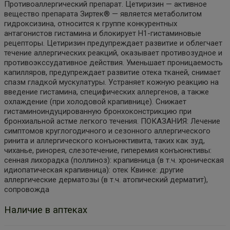
Противоаллергический препарат. Цетиризин — активное
вещество препарата Зиртек® — является метаболитом
гидроксизина, относится к группе конкурентных
антагонистов гистамина и блокирует H1-гистаминовые
рецепторы. Цетиризин предупреждает развитие и облегчает
течение аллергических реакций, оказывает противозудное и
противоэкссудативное действия. Уменьшает проницаемость
капилляров, предупреждает развитие отека тканей, снимает
спазм гладкой мускулатуры. Устраняет кожную реакцию на
введение гистамина, специфических аллергенов, а также
охлаждение (при холодовой крапивнице). Снижает
гистаминоиндуцированную бронхоконстрикцию при
бронхиальной астме легкого течения. ПОКАЗАНИЯ: Лечение
симптомов круглогодичного и сезонного аллергического
ринита и аллергического конъюнктивита, таких как зуд,
чиханье, ринорея, слезотечение, гиперемия конъюнктивы:
сенная лихорадка (поллиноз): крапивница (в т.ч. хроническая
идиопатическая крапивница): отек Квинке: другие
аллергические дерматозы (в т.ч. атопический дерматит),
сопровожда
Наличие в аптеках