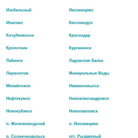
Изобильный
Иноземцево
Общество с ограниченной ответственностью «Фармтренд»
Ипатово
Кисловодск
Кочубеевское
Краснодар
Кропоткин
Курганинск
Лабинск
Ладовская Балка
Лермонтов
Минеральные Воды
Михайловск
Невинномысск
Общество с ограниченной ответственностью "Аптекарь"
Нефтекумск
Новоалександровск
Новокубанск
Новопавловск
п. Железноводский
п. Иноземцево
п. Солнечнодольск
пгт. Рыздвяный