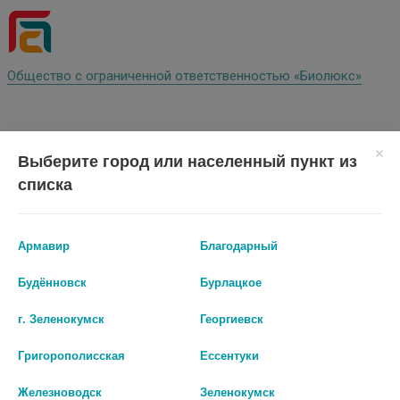
Общество с ограниченной ответственностью «Биолюкс»
Выберите город или населенный пункт из
списка
Армавир
Благодарный
Общество с ограниченной ответственностью
Будённовск
Бурлацкое
«Ставропольские городские аптеки 2»
г. Зеленокумск
Георгиевск
Григорополисская
Ессентуки
Железноводск
Зеленокумск