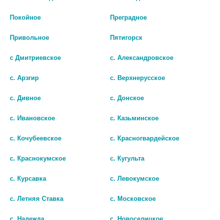
Покойное
Преградное
Общество с ограниченной ответственностью "ЭкономЪ"
Привольное
Пятигорск
с Дмитриевское
с. Александровское
с. Арзгир
с. Верхнерусское
с. Дивное
с. Донское
с. Ивановское
с. Казьминское
Общество с ограниченной ответственностью
с. Кочубеевское
с. Красногвардейское
«Ставропольские городские аптеки 8»
с. Краснокумское
с. Кугульта
с. Курсавка
с. Левокумское
с. Летняя Ставка
с. Московское
с. Надежда
с. Новоселицкое