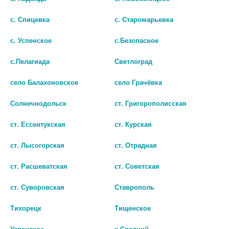
Общество с ограниченной ответственностью
с. Спицевка
с. Старомарьевка
«Ставропольские городские аптеки 7»
с. Успенское
с.Безопасное
с.Пелагиада
Светлоград
село Балахоновское
село Грачёвка
Солнечнодольск
ст. Григорополисская
ст. Ессентукская
ст. Курская
Общество с ограниченной ответственностью
«Ставропольские городские аптеки 10»
ст. Лысогорская
ст. Отрадная
ст. Расшеватская
ст. Советская
ст. Суворовская
Ставрополь
Тихорецк
Тищенское
Успенское
х.Средний