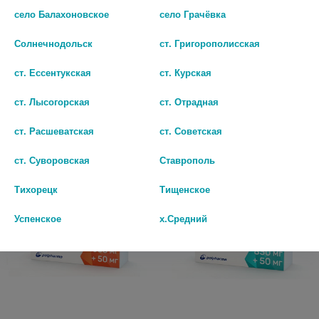
село Балахоновское
село Грачёвка
ДИАГЛИНИД 1МГ. №30 ТАБ. /
ДИАГЛИНИД 2МГ. №30 ТАБ. /
АКРИХИН/
АКРИХИН/
Солнечнодольск
ст. Григорополисская
145 руб.
175 руб.
ст. Ессентукская
ст. Курская
шт
шт
ст. Лысогорская
ст. Отрадная
В КОРЗИНУ
В КОРЗИНУ
ст. Расшеватская
ст. Советская
ст. Суворовская
Ставрополь
Тихорецк
Тищенское
Успенское
х.Средний