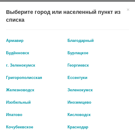
Выберите город или населенный пункт из
АСИГЛИЯ 100МГ №28 ТАБ. П/П/
СИТАГЛИПТИН-АКРИХИН 100МГ
О 9374
N30 ТАБЛ П/ПЛЕН/ОБОЛОЧ
списка
648 руб.
667 руб.
Армавир
Благодарный
шт
шт
Будённовск
Бурлацкое
В КОРЗИНУ
В КОРЗИНУ
г. Зеленокумск
Георгиевск
Григорополисская
Ессентуки
Железноводск
Зеленокумск
Изобильный
Иноземцево
Ипатово
Кисловодск
Кочубеевское
Краснодар