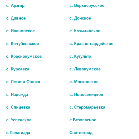
с. Арзгир
с. Верхнерусское
СИТАГЛИПТИН 100 МГ №28
ВИЛДАГВУС 50МГ №60 ТАБ.
ТАБЛ П/П/О
с. Дивное
с. Донское
1 250 руб.
765 руб.
с. Ивановское
с. Казьминское
шт
шт
с. Кочубеевское
с. Красногвардейское
В КОРЗИНУ
В КОРЗИНУ
с. Краснокумское
с. Кугульта
с. Курсавка
с. Левокумское
с. Летняя Ставка
с. Московское
с. Надежда
с. Новоселицкое
с. Спицевка
с. Старомарьевка
с. Успенское
с.Безопасное
с.Пелагиада
Светлоград