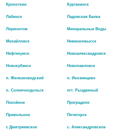
Кропоткин
Курганинск
ВИЛДАГЛИПТИН ГЛИКВИТАБС
АСИГЛИЯ МЕТ 1000МГ+50МГ
Лабинск
Ладовская Балка
50МГ №30 ТАБ.
№56 ТАБ. П/П/О 9237
529 руб.
1 086 руб.
Лермонтов
Минеральные Воды
шт
шт
Михайловск
Невинномысск
В КОРЗИНУ
В КОРЗИНУ
Нефтекумск
Новоалександровск
Новокубанск
Новопавловск
п. Железноводский
п. Иноземцево
п. Солнечнодольск
пгт. Рыздвяный
Покойное
Преградное
Привольное
Пятигорск
с Дмитриевское
с. Александровское