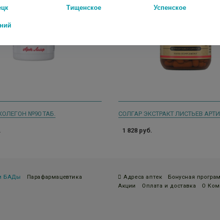
ецк
Тищенское
Успенское
дний
ХОЛЕГОН №90 ТАБ.
.
1 828 руб.
 и БАДы
Парафармацевтика
Адреса аптек
Бонусная програ
Акции
Оплата и доставка
О Ком