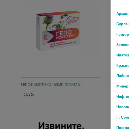
Армав
Бурла
Григо
Зелен
Ипато
Красн
Лабин
ГЕПО КОМПЛЕКС 165МГ. №60 ТАБ.
Минер
0 руб.
183 руб.
Нефте
Новоп
п. Со
Прегр