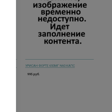
РЕЛИБАЛАНС АПЕЛЬСИН 10МЛ. №20 САШЕ СУСП Д/ВН. ПРИМ.
УРИСАН ФОРТЕ 650МГ N60 КАПС
995 руб.