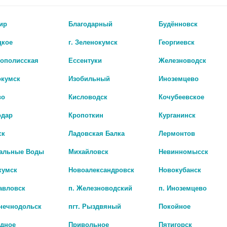
ир
Благодарный
Будённовск
цкое
г. Зеленокумск
Георгиевск
рополисская
Ессентуки
Железноводск
окумск
Изобильный
Иноземцево
во
Кисловодск
Кочубеевское
одар
Кропоткин
Курганинск
ск
Ладовская Балка
Лермонтов
ГЕПА КОМПЛЕКС АРТИШОК ПРЕМИУМ 515 МГ N30 ТАБЛ П/О
альные Воды
Михайловск
Невинномысск
111 руб.
кумск
Новоалександровск
Новокубанск
авловск
п. Железноводский
п. Иноземцево
лнечнодольск
пгт. Рыздвяный
Покойное
адное
Привольное
Пятигорск