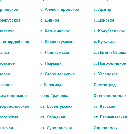
триевское
с. Александровское
с. Арзгир
хнерусское
с. Дивное
с. Донское
новское
с. Казьминское
с. Кочубеевское
сногвардейское
с. Краснокумское
с. Кугульта
савка
с. Левокумское
с. Летняя Ставка
ковское
с. Надежда
с. Новоселицкое
цевка
с. Старомарьевка
с. Успенское
5Г.№60 КАПС. /БИОСФЕРА/
пасное
с.Пелагиада
Светлоград
.
2 513 руб.
Балахоновское
село Грачёвка
Солнечнодольск
игорополисская
ст. Ессентукская
ст. Курская
согорская
ст. Отрадная
ст. Расшеватская
ветская
ст. Суворовская
Ставрополь