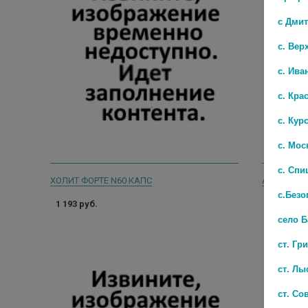
с Дми
с. Вер
с. Ива
с. Кра
с. Кур
с. Мос
с. Спи
ХОЛИТ ФОРТЕ N60 КАПС
АЛЬБА 0,4
с.Безо
1 193 руб.
1 874 руб
село 
ст. Гр
ст. Лы
ст. Со