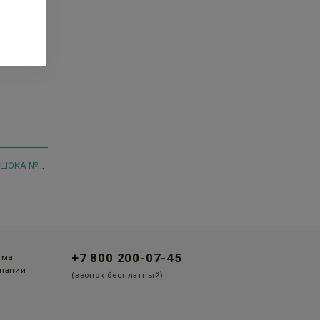
СОЛГАР ЭКСТРАКТ ЛИСТЬЕВ АРТИШОКА №60 КАПС.
+7 800 200-07-45
мма
пании
(звонок бесплатный)