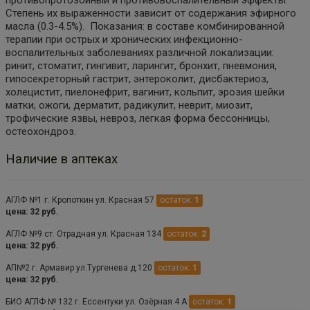
Степень их выраженности зависит от содержания эфирного
масла (0.3-4.5%). Показания: в составе комбинированной
терапии при острых и хронических инфекционно-
воспалительных заболеваниях различной локализации:
ринит, стоматит, гингивит, ларингит, бронхит, пневмония,
гипосекреторный гастрит, энтероколит, дисбактериоз,
холецистит, пиелонефрит, вагинит, кольпит, эрозия шейки
матки, ожоги, дерматит, радикулит, неврит, миозит,
трофические язвы, невроз, легкая форма бессонницы,
остеохондроз.
Наличие в аптеках
АГЛФ №1 г. Кропоткин ул. Красная 57
остаток:
1
цена: 32 руб.
АГЛФ №9 ст. Отрадная ул. Красная 134
остаток:
2
цена: 32 руб.
АП№2 г. Армавир ул.Тургенева д.120
остаток:
1
цена: 32 руб.
БИО АГЛФ № 132 г. Ессентуки ул. Озёрная 4 А
остаток:
1