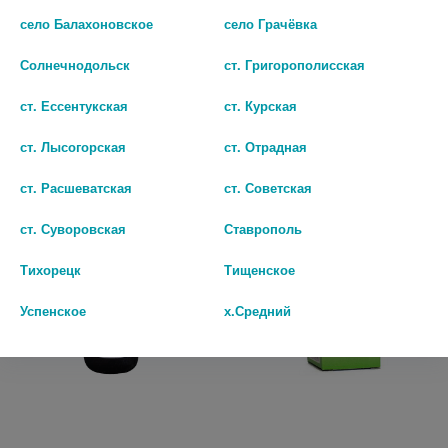
ЭВКАЛИПТА НАСТОЙКА
ЭВКАЛИПТА НАСТОЙКА
село Балахоновское
село Грачёвка
25МЛ. /ФЛОРА КАВКАЗА/
25МЛ. /ЯРОСЛАВСКАЯ/
Солнечнодольск
ст. Григорополисская
4055
36
35
ст. Ессентукская
ст. Курская
В КОРЗИНУ
В КОРЗИНУ
ст. Лысогорская
ст. Отрадная
ст. Расшеватская
ст. Советская
ст. Суворовская
Ставрополь
Тихорецк
Тищенское
Успенское
х.Средний