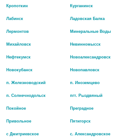
Кропоткин
Курганинск
цена: 32 руб.
БИО АГЛФ №78 ст. Суворовская ул. Левчишина 22
остаток:
1
Лабинск
Ладовская Балка
цена: 32 руб.
ЭВКАЛИПТА НАСТОЙКА
ЭВКАЛИПТА НАСТОЙКА
25МЛ. /ГИППОКРАТ/ 0272
25МЛ. /ТВЕРСКАЯ ФФ/
Лермонтов
Минеральные Воды
27
30
Михайловск
Невинномысск
В КОРЗИНУ
В КОРЗИНУ
Нефтекумск
Новоалександровск
Новокубанск
Новопавловск
п. Железноводский
п. Иноземцево
п. Солнечнодольск
пгт. Рыздвяный
Покойное
Преградное
Привольное
Пятигорск
с Дмитриевское
с. Александровское