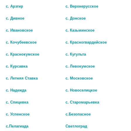
с. Арзгир
с. Верхнерусское
ЭВКАЛИПТА НАСТОЙКА
ЭВКАЛИПТА НАСТОЙКА
с. Дивное
с. Донское
25МЛ /МОСКОВСКАЯ ФФ/
25МЛ. /КАМЕЛИЯ/ 0778
с. Ивановское
с. Казьминское
31
32
с. Кочубеевское
с. Красногвардейское
В КОРЗИНУ
В КОРЗИНУ
с. Краснокумское
с. Кугульта
с. Курсавка
с. Левокумское
с. Летняя Ставка
с. Московское
с. Надежда
с. Новоселицкое
с. Спицевка
с. Старомарьевка
с. Успенское
с.Безопасное
с.Пелагиада
Светлоград