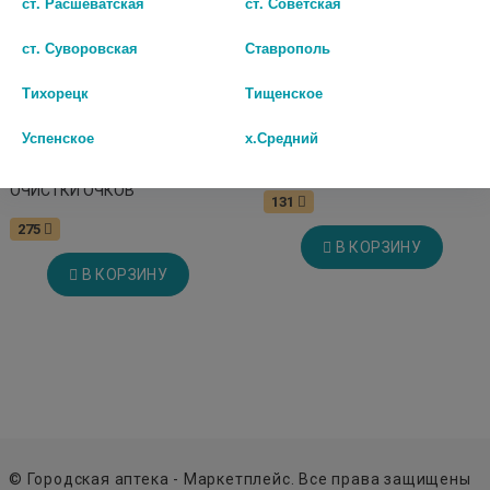
ст. Расшеватская
ст. Советская
ст. Суворовская
Ставрополь
Тихорецк
Тищенское
Успенское
х.Средний
NAKITANA КАРАНДАШ Д/
ФУТЛЯР Д/ОЧКОВ 506-GM
ОЧИСТКИ ОЧКОВ
131
275
В КОРЗИНУ
В КОРЗИНУ
© Городская аптека - Маркетплейс. Все права защищены