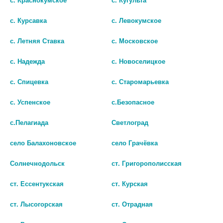
с. Курсавка
с. Левокумское
с. Летняя Ставка
с. Московское
с. Надежда
с. Новоселицкое
с. Спицевка
с. Старомарьевка
Салфетка для очков (1)
САЛФЕТКА Д/ОЧКОВ
с. Успенское
с.Безопасное
96
8
с.Пелагиада
Светлоград
В КОРЗИНУ
В КОРЗИНУ
село Балахоновское
село Грачёвка
Солнечнодольск
ст. Григорополисская
ст. Ессентукская
ст. Курская
ст. Лысогорская
ст. Отрадная