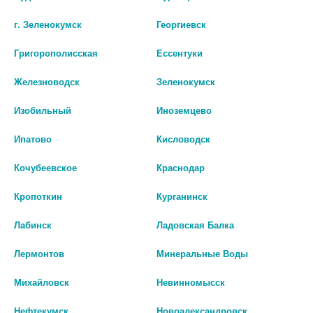
г. Зеленокумск
Георгиевск
120
Григорополисская
Ессентуки
Цены на сайте могут отличаться от цен в аптечных пунктах.
Железноводск
Зеленокумск
Окончательный расчет стоимости будет произведен при
оформлении заказа.
Изобильный
Иноземцево
В КОРЗИНУ
Ипатово
Кисловодск
Кочубеевское
Краснодар
Кропоткин
Курганинск
Описание
Лабинск
Ладовская Балка
Лермонтов
Минеральные Воды
Наличие в аптеках
Михайловск
Невинномысск
АГЛФ №31 с.Ладовская Балка ул.Кооперативная 8
остаток:
2
Нефтекумск
Новоалександровск