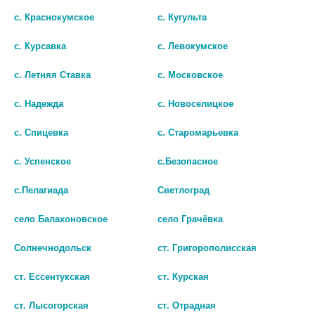
с. Краснокумское
с. Кугульта
с. Курсавка
с. Левокумское
МЕДЕЛА ПАКЕТЫ Д/СТЕР. В
АВЕНТ ПАКЕТЫ Д/ХРАНЕНИЯ
с. Летняя Ставка
с. Московское
МИКРОВОЛНОВОЙ ПЕЧИ №5 /
МОЛОКА 180МЛ. №25 /
АРТ.008.0065/ [MEDELA]
АРТ.80250/ [AVENT]
с. Надежда
с. Новоселицкое
2 005 руб.
844 руб.
с. Спицевка
с. Старомарьевка
шт
шт
с. Успенское
с.Безопасное
В КОРЗИНУ
В КОРЗИНУ
с.Пелагиада
Светлоград
село Балахоновское
село Грачёвка
Солнечнодольск
ст. Григорополисская
ст. Ессентукская
ст. Курская
ст. Лысогорская
ст. Отрадная