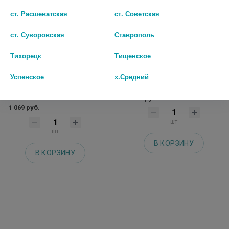
ст. Расшеватская
ст. Советская
ст. Суворовская
Ставрополь
Тихорецк
Тищенское
МЕДЕЛА ПАКЕТЫ Д/СБОРА И
МЕДЕЛА НАКЛАДКА
ХРАНЕНИЯ ГРУДН. МОЛОКА
МОЛОКОСБОРНИК НА ГРУДЬ
Успенское
х.Средний
СТЕР. №20 /АРТ.008.0071/
№2 /АРТ.200.0240/ [MEDELA]
[MEDELA]
1 001 руб.
1 069 руб.
шт
шт
В КОРЗИНУ
В КОРЗИНУ