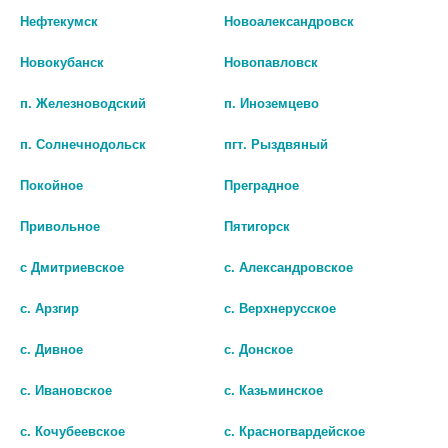
Нефтекумск
Новоалександровск
Новокубанск
Новопавловск
МЕДЕЛА БУТЫЛОЧКА-
МЕДЕЛА ПАКЕТЫ Д/СБОРА И
КОНТЕЙНЕР Д/СБОРА ГРУДН.
ХРАНЕНИЯ ГРУДН. МОЛОКА
п. Железноводский
п. Иноземцево
МОЛОКА №3 /АРТ.008.0073/
СТЕР. №25 [MEDELA]
[MEDELA]
1 248 руб.
п. Солнечнодольск
пгт. Рыздвяный
793 руб.
Покойное
Преградное
шт
шт
Привольное
Пятигорск
В КОРЗИНУ
В КОРЗИНУ
с Дмитриевское
с. Александровское
с. Арзгир
с. Верхнерусское
с. Дивное
с. Донское
с. Ивановское
с. Казьминское
с. Кочубеевское
с. Красногвардейское