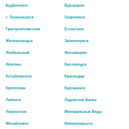
Будённовск
Бурлацкое
МЕДЕЛА БУТЫЛОЧКА-
БЕБИ ХЭППИ ПАКЕТЫ Д/
КОНТЕЙНЕР Д/СБОРА ГРУДН.
ХРАНЕНИЯ ДЕТ. ПИТАНИЯ /
г. Зеленокумск
Георгиевск
МОЛОКА №2/АРТ.008.0073/
АРТ.15037/ [BABY HAPPY] БЭБИ
[MEDELA]
Григорополисская
Ессентуки
356 руб.
717 руб.
Железноводск
Зеленокумск
шт
шт
Изобильный
Иноземцево
В КОРЗИНУ
В КОРЗИНУ
Ипатово
Кисловодск
Кочубеевское
Краснодар
Кропоткин
Курганинск
Лабинск
Ладовская Балка
Лермонтов
Минеральные Воды
Михайловск
Невинномысск