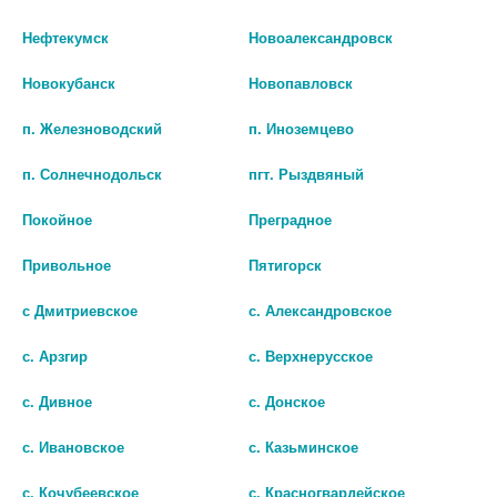
Нефтекумск
Новоалександровск
Новокубанск
Новопавловск
п. Железноводский
п. Иноземцево
п. Солнечнодольск
пгт. Рыздвяный
Покойное
Преградное
Привольное
Пятигорск
Показать все ...
с Дмитриевское
с. Александровское
с. Арзгир
с. Верхнерусское
Популярные в разделе
с. Дивное
с. Донское
с. Ивановское
с. Казьминское
с. Кочубеевское
с. Красногвардейское