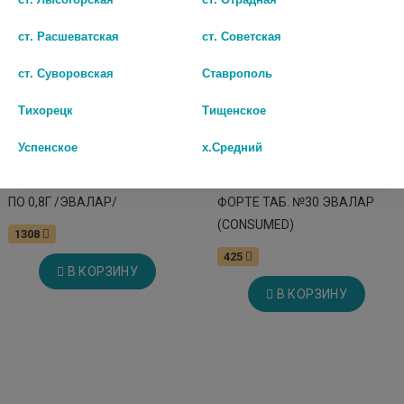
ст. Расшеватская
ст. Советская
ст. Суворовская
Ставрополь
Тихорецк
Тищенское
Успенское
х.Средний
МАГНИЙ 7 СОЛЕЙ N60 КАПС.
КОНСУМЕД МАГНИЙ В6
ПО 0,8Г /ЭВАЛАР/
ФОРТЕ ТАБ. №30 ЭВАЛАР
(CONSUMED)
1308
425
В КОРЗИНУ
В КОРЗИНУ