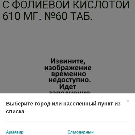
С ФОЛИЕВОЙ КИСЛОТОЙ
610 МГ. №60 ТАБ.
Выберите город или населенный пункт из
списка
Армавир
Благодарный
Перед применением необходимо проконсультироваться