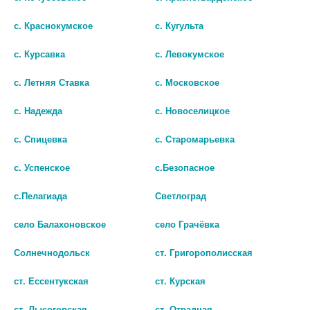
с. Краснокумское
с. Кугульта
с. Курсавка
с. Левокумское
с. Летняя Ставка
с. Московское
с. Надежда
с. Новоселицкое
с. Спицевка
с. Старомарьевка
ВИТАУКТ МАГНИЙ В6
КОНСУМЕД МАГНИЙ В6
НЕЙРОКОМПЛЕКС 100Г
ФОРТЕ ТАБ. №60
с. Успенское
с.Безопасное
(CONSUMED)
881
с.Пелагиада
Светлоград
629
В КОРЗИНУ
село Балахоновское
село Грачёвка
В КОРЗИНУ
Солнечнодольск
ст. Григорополисская
ст. Ессентукская
ст. Курская
ст. Лысогорская
ст. Отрадная