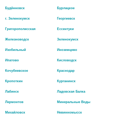
со специалистом.
Будённовск
Бурлацкое
Производитель оставляет за собой право изменять внешний вид и
описание товара без предварительного уведомления.
г. Зеленокумск
Георгиевск
Григорополисская
Ессентуки
нет в наличии
Железноводск
Зеленокумск
Цены на сайте могут отличаться от цен в аптечных пунктах.
Окончательный расчет стоимости будет произведен при
Изобильный
Иноземцево
оформлении заказа.
Ипатово
Кисловодск
Кочубеевское
Краснодар
Описание
Кропоткин
Курганинск
Лабинск
Ладовская Балка
Наличие в аптеках
Лермонтов
Минеральные Воды
Михайловск
Невинномысск