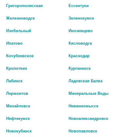
Григорополисская
Ессентуки
Железноводск
Зеленокумск
Изобильный
Иноземцево
Ипатово
Кисловодск
Кочубеевское
Краснодар
Кропоткин
Курганинск
Лабинск
Ладовская Балка
Лермонтов
Минеральные Воды
СОЛГАР КОЭНЗИМ Q-10 100МГ.
НЕЙЧЕС БАУНТИ КОЭНЗИМ Q10
Михайловск
Невинномысск
№30 КАПС.
100МГ №60 КАПС. [NATURE'S
BOUNTY]
Нефтекумск
Новоалександровск
3 228 руб.
2 859 руб.
Новокубанск
Новопавловск
шт