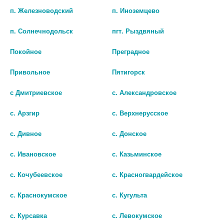
шт
п. Железноводский
п. Иноземцево
В КОРЗИНУ
В КОРЗИНУ
п. Солнечнодольск
пгт. Рыздвяный
Покойное
Преградное
Привольное
Пятигорск
с Дмитриевское
с. Александровское
с. Арзгир
с. Верхнерусское
с. Дивное
с. Донское
с. Ивановское
с. Казьминское
с. Кочубеевское
с. Красногвардейское
СОЛГАР КОЭНЗИМ Q-10 60МГ.
№30 КАПС.
с. Краснокумское
с. Кугульта
2 321 руб.
с. Курсавка
с. Левокумское
шт