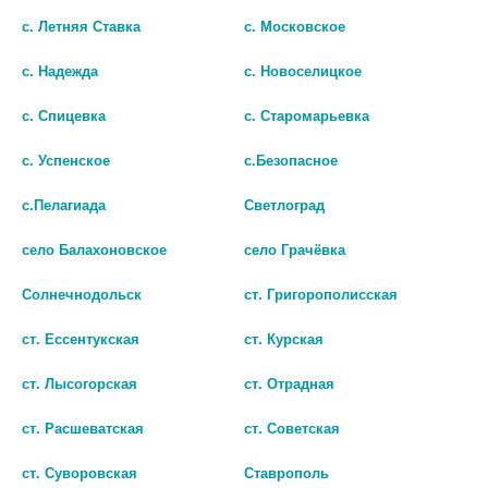
с. Летняя Ставка
с. Московское
В КОРЗИНУ
с. Надежда
с. Новоселицкое
с. Спицевка
с. Старомарьевка
2
3
с. Успенское
с.Безопасное
с.Пелагиада
Светлоград
село Балахоновское
село Грачёвка
Солнечнодольск
ст. Григорополисская
ст. Ессентукская
ст. Курская
© Городская аптека - Маркетплейс. Все права защищены
ст. Лысогорская
ст. Отрадная
ст. Расшеватская
ст. Советская
Лекарства и БАДы
ст. Суворовская
Ставрополь