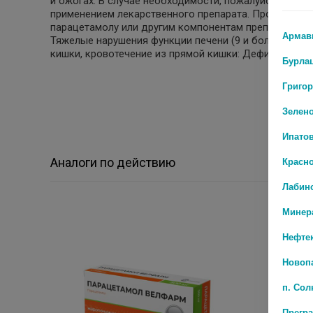
и ожогах. В случае необходимости, пожалуйста, прок
применением лекарственного препарата. Противопок
парацетамолу или другим компонентам препарата: Воз
Армав
Тяжелые нарушения функции печени (9 и более балл
кишки, кровотечение из прямой кишки: Дефицит глю
Бурла
Григо
Зелен
Ипато
Красн
Аналоги по действию
Лабин
Минер
Нефте
Новоп
п. Со
Прегр