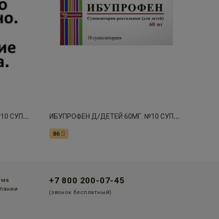
И
БУПРОФЕН Д/ДЕТЕЙ 60МГ. №10 СУПП.РЕКТ. /РАФАРМА/
И
БУПРОФЕН Д/ДЕТЕЙ 60МГ. №10 СУПП.РЕКТ. /РАФАРМА/ 0291
86
+7 800 200-07-45
мма
пании
(звонок бесплатный)