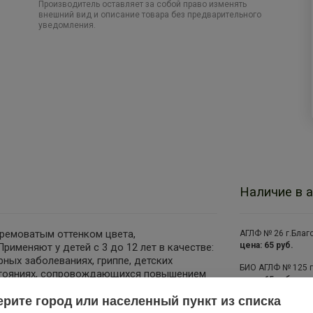
Производитель оставляет за собой право изменять
внешний вид и описание товара без предварительного
уведомления.
Наличие в а
кремоватым оттенком цвета,
АГЛФ № 26 г.Благ
цена: 65 руб.
именяют у детей с 3 до 12 лет в качестве:
ных заболеваниях, гриппе, детских
БИО АГЛФ № 125 г.
остояниях, сопровождающихся повышением
цена: 65 руб.
болевом синдроме слабой и умеренной
рите город или населенный пункт из списка
 боли в мышцах, невралгии, боли при травмах
БИО АГЛФ №143 с.