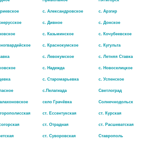
триевское
с. Александровское
с. Арзгир
хнерусское
с. Дивное
с. Донское
новское
с. Казьминское
с. Кочубеевское
сногвардейское
с. Краснокумское
с. Кугульта
савка
с. Левокумское
с. Летняя Ставка
МОЛ 500 МГ N20 ТАБЛ
ковское
с. Надежда
с. Новоселицкое
чии
8
цевка
с. Старомарьевка
с. Успенское
пасное
с.Пелагиада
Светлоград
Балахоновское
село Грачёвка
Солнечнодольск
игорополисская
ст. Ессентукская
ст. Курская
согорская
ст. Отрадная
ст. Расшеватская
ветская
ст. Суворовская
Ставрополь