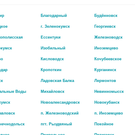
онсультируйтесь с врачом перед
цена: 65 руб.
азания: Повышенная чувствительность к
БИО АГЛФ №190 г.Г
раст до 3 лет (для дозировки 250 мг):
ир
Благодарный
Будённовск
цена: 65 руб.
ов по шкале Чайлд-Пью): Воспаление прямой
козо-6-фосфатдегидрогеназы.
БИО АГЛФ №89 г. 
цкое
г. Зеленокумск
Георгиевск
цена: 65 руб.
рополисская
Ессентуки
Железноводск
Показать все ..
окумск
Изобильный
Иноземцево
во
Кисловодск
Кочубеевское
одар
Кропоткин
Курганинск
ск
Ладовская Балка
Лермонтов
альные Воды
Михайловск
Невинномысск
кумск
Новоалександровск
Новокубанск
авловск
п. Железноводский
п. Иноземцево
лнечнодольск
пгт. Рыздвяный
Покойное
адное
Привольное
Пятигорск