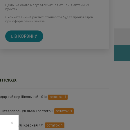
Цены на сайте могут отличаться от цен в аптечных
пунктах.
Окончательный расчет стоимости будет произведен
при оформлении заказа.
В КОРЗИНУ
птеках
одарный пер.Школьный 101а
остаток:
1
 Ставрополь ул.Льва Толстого 3
остаток:
1
 Курсавка ул. Красная 4/1
остаток:
1