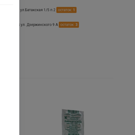
еоргиевск ул.Батакская 1/5 п.2
остаток:
1
Нефтекумск ул. Дзержинского 9 А
остаток:
3
.