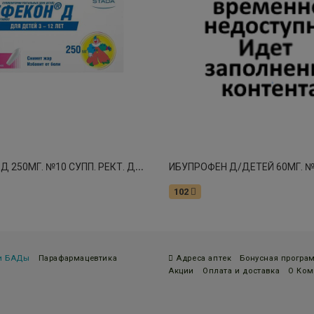
Ц
ЕФЕКОН Д 250МГ. №10 СУПП. РЕКТ. Д/ДЕТ. 3-12ЛЕТ /НИЖФАРМ/ 0379
102
 и БАДы
Парафармацевтика
Адреса аптек
Бонусная програ
Акции
Оплата и доставка
О Ком