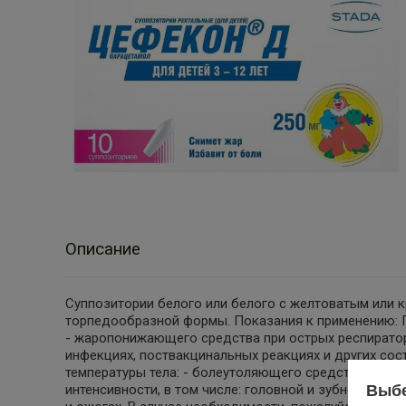
Описание
Суппозитории белого или белого с желтоватым или 
торпедообразной формы. Показания к применению: Пр
- жаропонижающего средства при острых респиратор
инфекциях, поствакцинальных реакциях и других с
температуры тела: - болеутоляющего средства при 
Выбе
интенсивности, в том числе: головной и зубной боли,